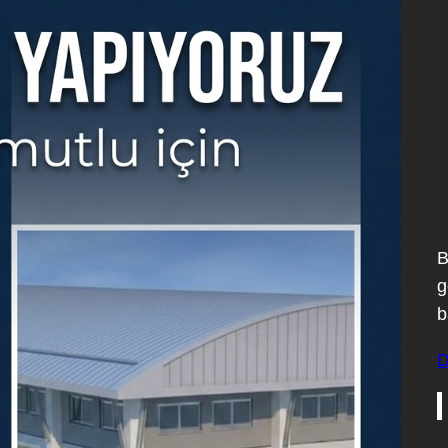
B
g
b
D