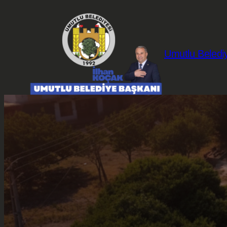
İçeriğe
geç
Umutlu Beledi