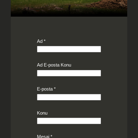
Ad
*
Ad E-posta Konu
E-posta
*
Konu
Mesaj
*